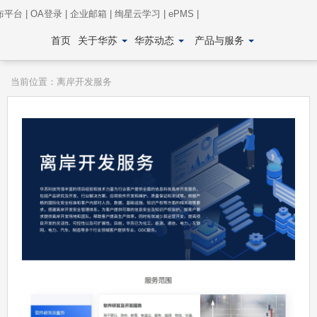
布平台
|
OA登录
|
企业邮箱
|
绚星云学习
|
ePMS
|
首页
关于华苏
华苏动态
产品与服务
当前位置：
离岸开发服务